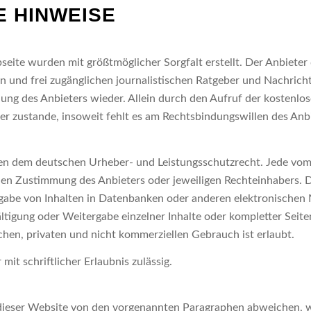
E HINWEISE
bseite wurden mit größtmöglicher Sorgfalt erstellt. Der Anbiete
sen und frei zugänglichen journalistischen Ratgeber und Nachric
ng des Anbieters wieder. Allein durch den Aufruf der kostenlos
r zustande, insoweit fehlt es am Rechtsbindungswillen des Anbi
iegen dem deutschen Urheber- und Leistungsschutzrecht. Jede vo
en Zustimmung des Anbieters oder jeweiligen Rechteinhabers. Die
abe von Inhalten in Datenbanken oder anderen elektronischen M
ltigung oder Weitergabe einzelner Inhalte oder kompletter Seiten 
hen, privaten und nicht kommerziellen Gebrauch ist erlaubt.
mit schriftlicher Erlaubnis zulässig.
ieser Website von den vorgenannten Paragraphen abweichen, wi